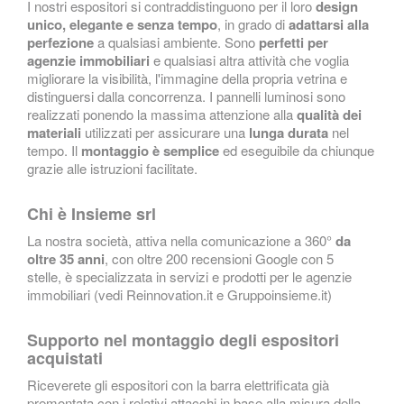
I nostri espositori si contraddistinguono per il loro
design
unico, elegante e senza tempo
, in grado di
adattarsi alla
perfezione
a qualsiasi ambiente. Sono
perfetti per
agenzie immobiliari
e qualsiasi altra attività che voglia
migliorare la visibilità, l'immagine della propria vetrina e
distinguersi dalla concorrenza. I pannelli luminosi sono
realizzati ponendo la massima attenzione alla
qualità dei
materiali
utilizzati per assicurare una
lunga durata
nel
tempo. Il
montaggio è semplice
ed eseguibile da chiunque
grazie alle istruzioni facilitate.
Chi è Insieme srl
La nostra società, attiva nella comunicazione a 360°
da
oltre 35 anni
, con oltre 200 recensioni Google con 5
stelle, è specializzata in servizi e prodotti per le agenzie
immobiliari (vedi
Reinnovation.it
e
Gruppoinsieme.it
)
Supporto nel montaggio degli espositori
acquistati
Riceverete gli espositori con la barra elettrificata già
premontata con i relativi attacchi in base alla misura della